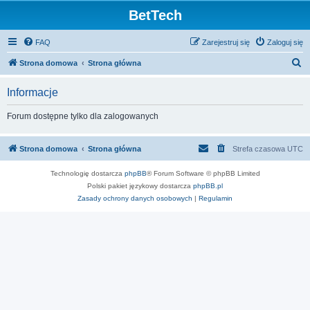
BetTech
FAQ
Zarejestruj się
Zaloguj się
S
Strona domowa
Strona główna
z
Informacje
u
k
Forum dostępne tylko dla zalogowanych
a
j
Strona domowa
Strona główna
Strefa czasowa
UTC
Technologię dostarcza
phpBB
® Forum Software © phpBB Limited
Polski pakiet językowy dostarcza
phpBB.pl
Zasady ochrony danych osobowych
|
Regulamin