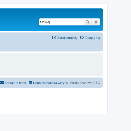
Szukaj
Wyszukiwanie z
Zarejestruj się
Zaloguj się
Kontakt z nami
Usuń ciasteczka witryny
Strefa czasowa
UTC