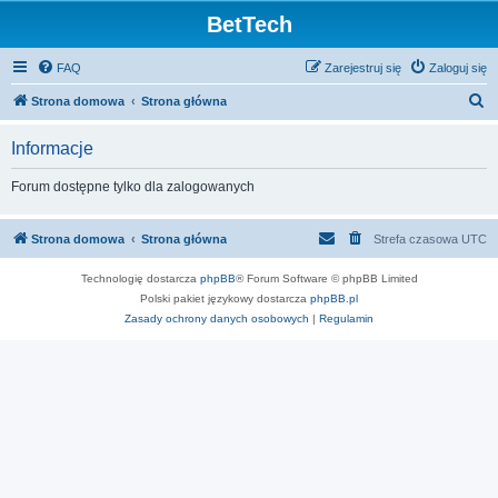
BetTech
FAQ
Zarejestruj się
Zaloguj się
S
Strona domowa
Strona główna
z
Informacje
u
k
Forum dostępne tylko dla zalogowanych
a
j
Strona domowa
Strona główna
Strefa czasowa
UTC
Technologię dostarcza
phpBB
® Forum Software © phpBB Limited
Polski pakiet językowy dostarcza
phpBB.pl
Zasady ochrony danych osobowych
|
Regulamin