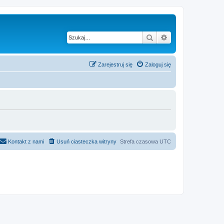
Szukaj
Wyszukiwanie z
Zarejestruj się
Zaloguj się
Kontakt z nami
Usuń ciasteczka witryny
Strefa czasowa
UTC