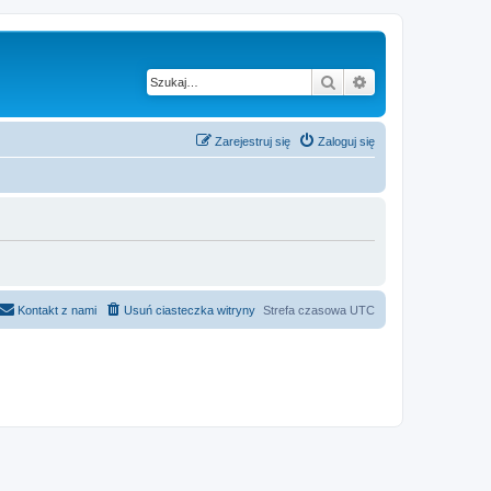
Szukaj
Wyszukiwanie z
Zarejestruj się
Zaloguj się
Kontakt z nami
Usuń ciasteczka witryny
Strefa czasowa
UTC