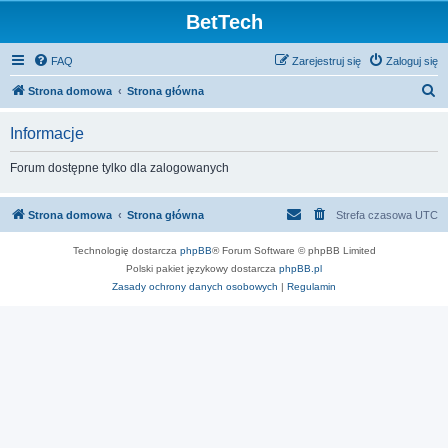
BetTech
FAQ
Zarejestruj się
Zaloguj się
S
Strona domowa
Strona główna
z
Informacje
u
k
Forum dostępne tylko dla zalogowanych
a
j
Strona domowa
Strona główna
Strefa czasowa
UTC
Technologię dostarcza
phpBB
® Forum Software © phpBB Limited
Polski pakiet językowy dostarcza
phpBB.pl
Zasady ochrony danych osobowych
|
Regulamin