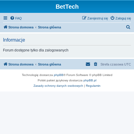
BetTech
FAQ
Zarejestruj się
Zaloguj się
S
Strona domowa
Strona główna
z
Informacje
u
k
Forum dostępne tylko dla zalogowanych
a
j
Strona domowa
Strona główna
Strefa czasowa
UTC
Technologię dostarcza
phpBB
® Forum Software © phpBB Limited
Polski pakiet językowy dostarcza
phpBB.pl
Zasady ochrony danych osobowych
|
Regulamin